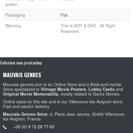
poster
Packaging
Flat
Warning
This is NOT A DVD - All Right
Reserved
Colissimo sous prestashop
MAUVAIS GENRES
Mauvais-genres.com is an Online Store and a Brick-and-mortar
Store specialized in
Vintage Movie Posters
,
Lobby Cards
and
Original Movie Memorabilia
, mostly related to Genre Movies.
Online sales on this site and in our Villeneuve-les-Avignon store.
Fast and careful delivery.
Mauvais Genres Store
, 6, Place Jean Jaures, 30400 Villeneuve-
les-Avignon, France.
+33 (0) 9 72 28 77 63