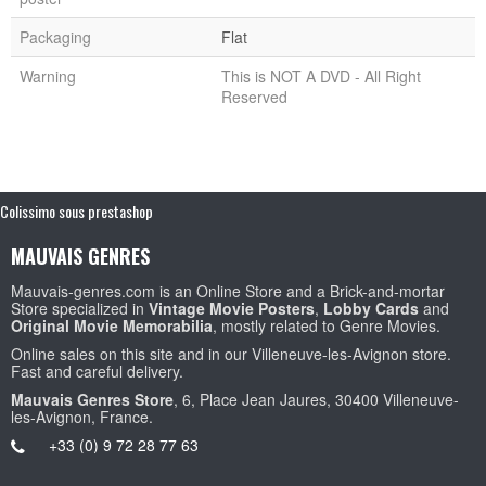
Packaging
Flat
Warning
This is NOT A DVD - All Right
Reserved
Colissimo sous prestashop
MAUVAIS GENRES
Mauvais-genres.com is an Online Store and a Brick-and-mortar
Store specialized in
Vintage Movie Posters
,
Lobby Cards
and
Original Movie Memorabilia
, mostly related to Genre Movies.
Online sales on this site and in our Villeneuve-les-Avignon store.
Fast and careful delivery.
Mauvais Genres Store
, 6, Place Jean Jaures, 30400 Villeneuve-
les-Avignon, France.
+33 (0) 9 72 28 77 63