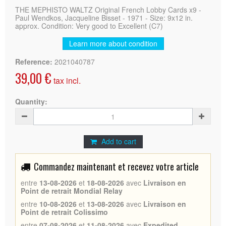
THE MEPHISTO WALTZ Original French Lobby Cards x9 -
Paul Wendkos, Jacqueline Bisset - 1971 - Size: 9x12 in.
approx. Condition: Very good to Excellent (C7)
Learn more about condition
Reference:
2021040787
39,00 €
tax incl.
Quantity:
Add to cart
Commandez maintenant et recevez votre article
entre
13-08-2026
et
18-08-2026
avec
Livraison en
Point de retrait Mondial Relay
entre
10-08-2026
et
13-08-2026
avec
Livraison en
Point de retrait Colissimo
entre
07-08-2026
et
11-08-2026
avec
Expedited