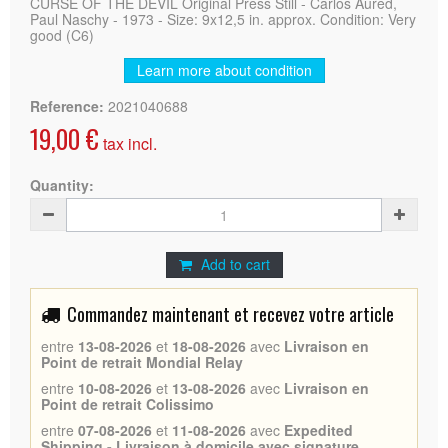
CURSE OF THE DEVIL Original Press Still - Carlos Aured,
Paul Naschy - 1973 - Size: 9x12,5 in. approx. Condition: Very
good (C6)
Learn more about condition
Reference:
2021040688
19,00 €
tax incl.
Quantity:
Add to cart
Commandez maintenant et recevez votre article
entre
13-08-2026
et
18-08-2026
avec
Livraison en
Point de retrait Mondial Relay
entre
10-08-2026
et
13-08-2026
avec
Livraison en
Point de retrait Colissimo
entre
07-08-2026
et
11-08-2026
avec
Expedited
Shipping - Livraison à domicile avec signature