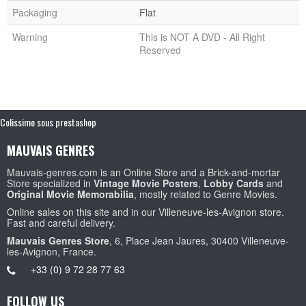
Packaging
Flat
Warning
This is NOT A DVD - All Right
Reserved
Colissimo sous prestashop
MAUVAIS GENRES
Mauvais-genres.com is an Online Store and a Brick-and-mortar
Store specialized in
Vintage Movie Posters
,
Lobby Cards
and
Original Movie Memorabilia
, mostly related to Genre Movies.
Online sales on this site and in our Villeneuve-les-Avignon store.
Fast and careful delivery.
Mauvais Genres Store
, 6, Place Jean Jaures, 30400 Villeneuve-
les-Avignon, France.
+33 (0) 9 72 28 77 63
FOLLOW US