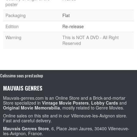
poster
Packaging
Flat
Edition
Re-release
Warning
This is NOT A DVD - All Right
Reserved
Colissimo sous prestashop
MAUVAIS GENRES
Mauvais-genres.com is an Online Store and a Brick-and-mortar
Store specialized in
Vintage Movie Posters
,
Lobby Cards
and
Original Movie Memorabilia
, mostly related to Genre Movies.
Online sales on this site and in our Villeneuve-les-Avignon store.
Fast and careful delivery.
Mauvais Genres Store
, 6, Place Jean Jaures, 30400 Villeneuve-
les-Avignon, France.