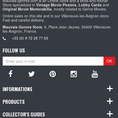
Mauvais-genres.com is an Online Store and a Brick-and-mortar
Store specialized in
Vintage Movie Posters
,
Lobby Cards
and
Original Movie Memorabilia
, mostly related to Genre Movies.
Online sales on this site and in our Villeneuve-les-Avignon store.
Fast and careful delivery.
Mauvais Genres Store
, 6, Place Jean Jaures, 30400 Villeneuve-
les-Avignon, France.
+33 (0) 9 72 28 77 63
FOLLOW US
OK
INFORMATIONS
PRODUCTS
COLLECTOR'S GUIDES