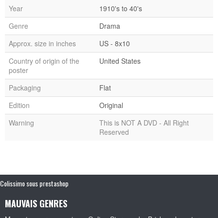
Year
1910's to 40's
Genre
Drama
Approx. size in inches
US - 8x10
Country of origin of the
United States
poster
Packaging
Flat
Edition
Original
Warning
This is NOT A DVD - All Right
Reserved
Colissimo sous prestashop
MAUVAIS GENRES