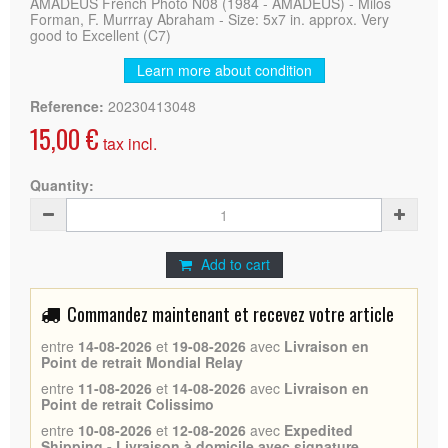
AMADEUS French Photo N08 (1984 - AMADEUS) - Milos
Forman, F. Murrray Abraham - Size: 5x7 in. approx. Very
good to Excellent (C7)
Learn more about condition
Reference:
20230413048
15,00 €
tax incl.
Quantity:
Add to cart
Commandez maintenant et recevez votre article
entre
14-08-2026
et
19-08-2026
avec
Livraison en
Point de retrait Mondial Relay
entre
11-08-2026
et
14-08-2026
avec
Livraison en
Point de retrait Colissimo
entre
10-08-2026
et
12-08-2026
avec
Expedited
Shipping - Livraison à domicile avec signature