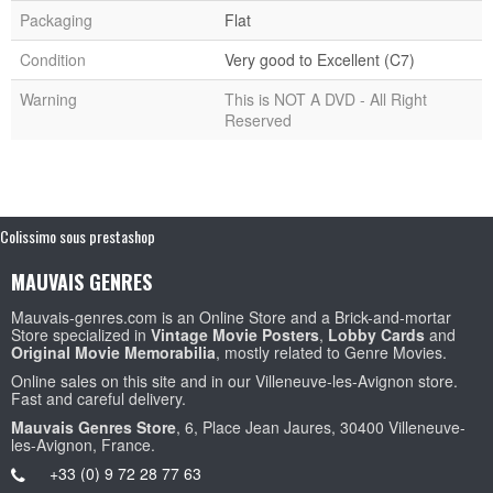
Packaging
Flat
Condition
Very good to Excellent (C7)
Warning
This is NOT A DVD - All Right
Reserved
Colissimo sous prestashop
MAUVAIS GENRES
Mauvais-genres.com is an Online Store and a Brick-and-mortar
Store specialized in
Vintage Movie Posters
,
Lobby Cards
and
Original Movie Memorabilia
, mostly related to Genre Movies.
Online sales on this site and in our Villeneuve-les-Avignon store.
Fast and careful delivery.
Mauvais Genres Store
, 6, Place Jean Jaures, 30400 Villeneuve-
les-Avignon, France.
+33 (0) 9 72 28 77 63