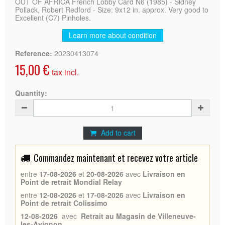
OUT OF AFRICA French Lobby Card N6 (1985) - Sidney
Pollack, Robert Redford - Size: 9x12 in. approx. Very good to
Excellent (C7) Pinholes.
Learn more about condition
Reference:
20230413074
15,00 €
tax incl.
Quantity:
Add to cart
Commandez maintenant et recevez votre article
entre
17-08-2026
et
20-08-2026
avec
Livraison en
Point de retrait Mondial Relay
entre
12-08-2026
et
17-08-2026
avec
Livraison en
Point de retrait Colissimo
12-08-2026
avec
Retrait au Magasin de Villeneuve-
les-Avignon