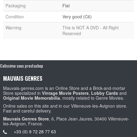
Packaging
Flat
Condition
Very good (C6)
Warning
This is NOT A DVD - All Right
Reserved
Colissimo sous prestashop
MAUVAIS GENRES
Mauvais-genres.com is an Online Store and a Brick-and-mortar
Store specialized in
Vintage Movie Posters
,
Lobby Cards
and
Original Movie Memorabilia
, mostly related to Genre Movies.
Online sales on this site and in our Villeneuve-les-Avignon store.
Fast and careful delivery.
Mauvais Genres Store
, 6, Place Jean Jaures, 30400 Villeneuve-
les-Avignon, France.
+33 (0) 9 72 28 77 63