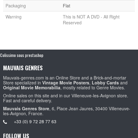
Packaging
Flat
Warning
This is NOT A DVD - All Right
Reserved
Colissimo sous prestashop
MAUVAIS GENRES
Mauvais-genres.com is an Online Store and a Brick-and-mortar
Store specialized in
Vintage Movie Posters
,
Lobby Cards
and
Original Movie Memorabilia
, mostly related to Genre Movies.
Online sales on this site and in our Villeneuve-les-Avignon store.
Fast and careful delivery.
Mauvais Genres Store
, 6, Place Jean Jaures, 30400 Villeneuve-
les-Avignon, France.
+33 (0) 9 72 28 77 63
FOLLOW US