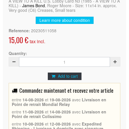
A VIEW TO A KILL U.S. Lobby Card N3 (1985 - A VIEW TO A
KILL) -
James Bond
, Roger Moore - Size: 11x14 in. approx.
Very good (C6) Creases, Small tears
Learn more about condition
Reference:
20230511058
15,00 €
tax incl.
Quantity:
Add to cart
Commandez maintenant et recevez votre article
entre
14-08-2026
et
19-08-2026
avec
Livraison en
Point de retrait Mondial Relay
entre
11-08-2026
et
14-08-2026
avec
Livraison en
Point de retrait Colissimo
entre
10-08-2026
et
12-08-2026
avec
Expedited
Shipping - Livraison à domicile avec signature