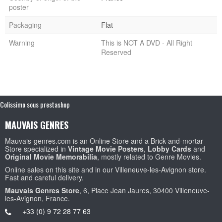
poster
Packaging
Flat
Warning
This is NOT A DVD - All Right
Reserved
Colissimo sous prestashop
MAUVAIS GENRES
Mauvais-genres.com is an Online Store and a Brick-and-mortar
Store specialized in
Vintage Movie Posters
,
Lobby Cards
and
Original Movie Memorabilia
, mostly related to Genre Movies.
Online sales on this site and in our Villeneuve-les-Avignon store.
Fast and careful delivery.
Mauvais Genres Store
, 6, Place Jean Jaures, 30400 Villeneuve-
les-Avignon, France.
+33 (0) 9 72 28 77 63