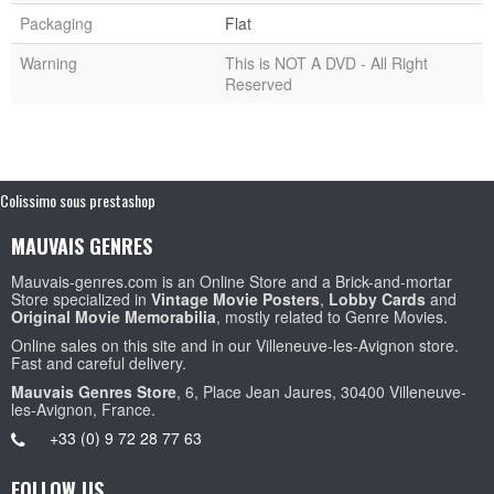
Packaging
Flat
Warning
This is NOT A DVD - All Right
Reserved
Colissimo sous prestashop
MAUVAIS GENRES
Mauvais-genres.com is an Online Store and a Brick-and-mortar
Store specialized in
Vintage Movie Posters
,
Lobby Cards
and
Original Movie Memorabilia
, mostly related to Genre Movies.
Online sales on this site and in our Villeneuve-les-Avignon store.
Fast and careful delivery.
Mauvais Genres Store
, 6, Place Jean Jaures, 30400 Villeneuve-
les-Avignon, France.
+33 (0) 9 72 28 77 63
FOLLOW US