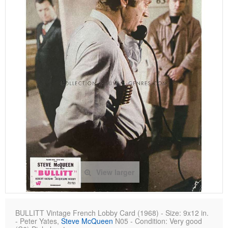
View larger
BULLITT Vintage French Lobby Card (1968) - Size: 9x12 in.
- Peter Yates,
Steve McQueen
N05 - Condition: Very good