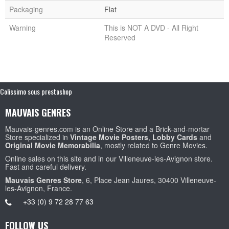
Packaging
Flat
Warning
This is NOT A DVD - All Right
Reserved
Colissimo sous prestashop
MAUVAIS GENRES
Mauvais-genres.com is an Online Store and a Brick-and-mortar
Store specialized in
Vintage Movie Posters
,
Lobby Cards
and
Original Movie Memorabilia
, mostly related to Genre Movies.
Online sales on this site and in our Villeneuve-les-Avignon store.
Fast and careful delivery.
Mauvais Genres Store
, 6, Place Jean Jaures, 30400 Villeneuve-
les-Avignon, France.
+33 (0) 9 72 28 77 63
FOLLOW US