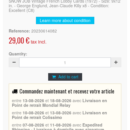
SNOW JOB Vintage French Lobby Cards (1972) - Size: 9x12
in. - George Englund, Jean-Claude Killy x8 - Condition:
Excellent (C8)
Learn more about condition
Reference:
20230614082
29,00 €
tax incl.
Quantity:
Add to cart
Commandez maintenant et recevez votre article
entre
13-08-2026
et
18-08-2026
avec
Livraison en
Point de retrait Mondial Relay
entre
10-08-2026
et
13-08-2026
avec
Livraison en
Point de retrait Colissimo
entre
07-08-2026
et
11-08-2026
avec
Expedited
Shipping - Livraison à domicile avec signature