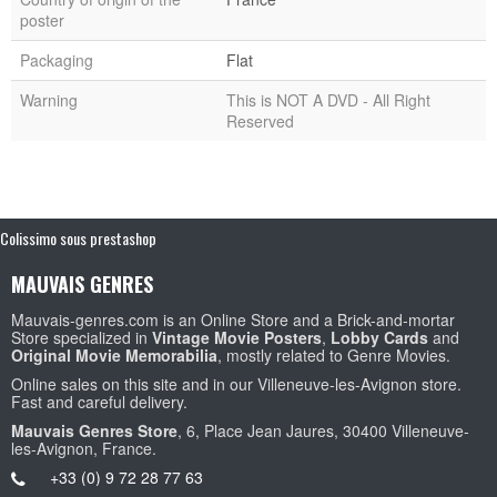
poster
Packaging
Flat
Warning
This is NOT A DVD - All Right
Reserved
Colissimo sous prestashop
MAUVAIS GENRES
Mauvais-genres.com is an Online Store and a Brick-and-mortar
Store specialized in
Vintage Movie Posters
,
Lobby Cards
and
Original Movie Memorabilia
, mostly related to Genre Movies.
Online sales on this site and in our Villeneuve-les-Avignon store.
Fast and careful delivery.
Mauvais Genres Store
, 6, Place Jean Jaures, 30400 Villeneuve-
les-Avignon, France.
+33 (0) 9 72 28 77 63