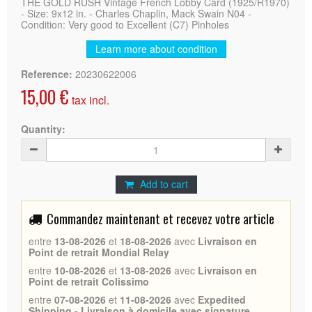
THE GOLD RUSH Vintage French Lobby Card (1925/R1970)
- Size: 9x12 in. - Charles Chaplin, Mack Swain N04 -
Condition: Very good to Excellent (C7) Pinholes
Learn more about condition
Reference:
20230622006
15,00 €
tax incl.
Quantity:
Add to cart
Commandez maintenant et recevez votre article
entre
13-08-2026
et
18-08-2026
avec
Livraison en
Point de retrait Mondial Relay
entre
10-08-2026
et
13-08-2026
avec
Livraison en
Point de retrait Colissimo
entre
07-08-2026
et
11-08-2026
avec
Expedited
Shipping - Livraison à domicile avec signature