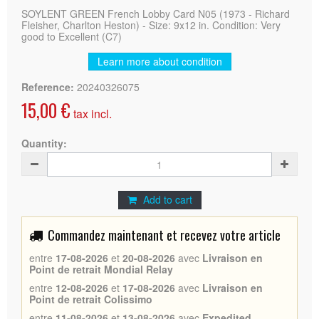
SOYLENT GREEN French Lobby Card N05 (1973 - Richard
Fleisher, Charlton Heston) - Size: 9x12 in. Condition: Very
good to Excellent (C7)
Learn more about condition
Reference:
20240326075
15,00 €
tax incl.
Quantity:
Add to cart
Commandez maintenant et recevez votre article
entre
17-08-2026
et
20-08-2026
avec
Livraison en
Point de retrait Mondial Relay
entre
12-08-2026
et
17-08-2026
avec
Livraison en
Point de retrait Colissimo
entre
11-08-2026
et
13-08-2026
avec
Expedited