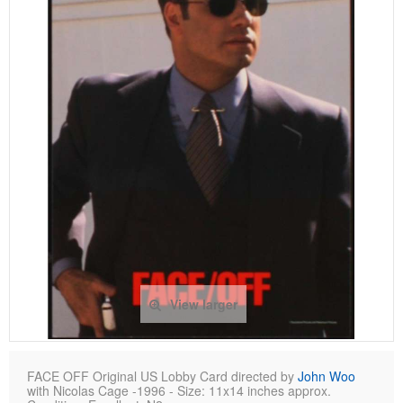
View larger
FACE OFF Original US Lobby Card directed by
John Woo
with Nicolas Cage -1996 - Size: 11x14 inches approx.