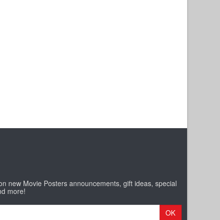
 on new Movie Posters announcements, gift ideas, special
nd more!
OK