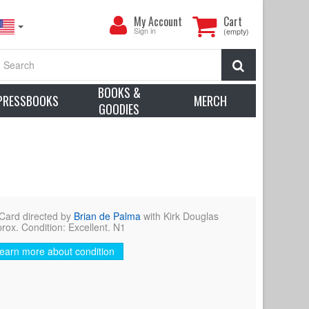
My
My Account
Cart
Account
Sign in
(empty)
Search
BOOKS &
PRESSBOOKS
MERCH
GOODIES
Card directed by
Brian de Palma
with Kirk Douglas
rox. Condition: Excellent. N1
earn more about condition