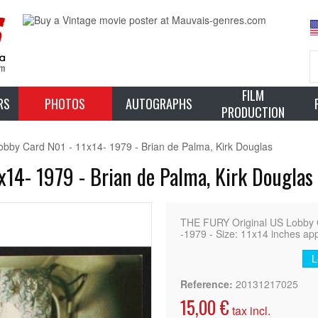
FILM
RS
PHOTOS
AUTOGRAPHS
PRODUCTION
by Card N01 - 11x14- 1979 - Brian de Palma, Kirk Douglas
14- 1979 - Brian de Palma, Kirk Douglas
THE FURY Original US Lobby 
-1979 - Size: 11x14 inches app
L
Reference:
20131217025
15,00 €
tax incl.