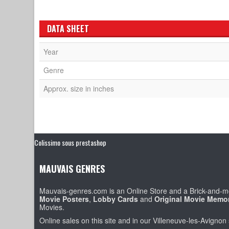
DATA SHEET
Year
Genre
Approx. size in inches
Colissimo sous prestashop
MAUVAIS GENRES
Mauvais-genres.com is an Online Store and a Brick-and-mo
Movie Posters
,
Lobby Cards
and
Original Movie Memor
Movies.
Online sales on this site and in our Villeneuve-les-Avignon 