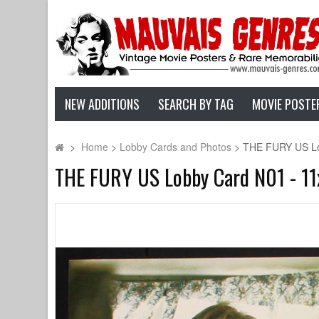
NEW ADDITIONS
SEARCH BY TAG
MOVIE POSTE
>
Home
>
Lobby Cards and Photos
>
THE FURY US Lob
THE FURY US Lobby Card N01 - 11x