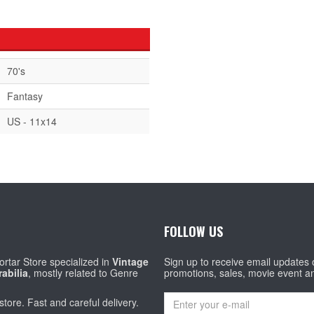
70's
Fantasy
US - 11x14
FOLLOW US
rtar Store specialized in
Vintage
Sign up to receive email updates
abilia
, mostly related to Genre
promotions, sales, movie event a
store. Fast and careful delivery.