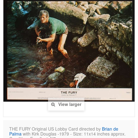
View larger
THE FURY Original US Lobby Card directed by
Brian de
Palma
with Kirk Douglas -1979 - Size: 11x14 inches approx.