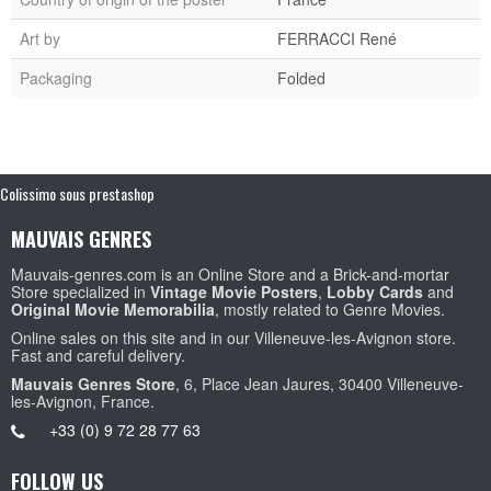
Art by
FERRACCI René
Packaging
Folded
Colissimo sous prestashop
MAUVAIS GENRES
Mauvais-genres.com is an Online Store and a Brick-and-mortar
Store specialized in
Vintage Movie Posters
,
Lobby Cards
and
Original Movie Memorabilia
, mostly related to Genre Movies.
Online sales on this site and in our Villeneuve-les-Avignon store.
Fast and careful delivery.
Mauvais Genres Store
, 6, Place Jean Jaures, 30400 Villeneuve-
les-Avignon, France.
+33 (0) 9 72 28 77 63
FOLLOW US