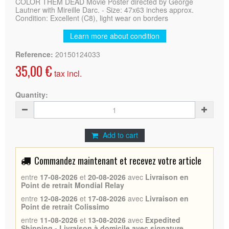
COLOR THEM DEAD Movie Poster directed by George
Lautner with Mireille Darc. - Size: 47x63 inches approx.
Condition: Excellent (C8), light wear on borders
Learn more about condition
Reference:
20150124033
35,00 €
tax incl.
Quantity:
Add to cart
Commandez maintenant et recevez votre article
entre
17-08-2026
et
20-08-2026
avec
Livraison en
Point de retrait Mondial Relay
entre
12-08-2026
et
17-08-2026
avec
Livraison en
Point de retrait Colissimo
entre
11-08-2026
et
13-08-2026
avec
Expedited
Shipping - Livraison à domicile avec signature