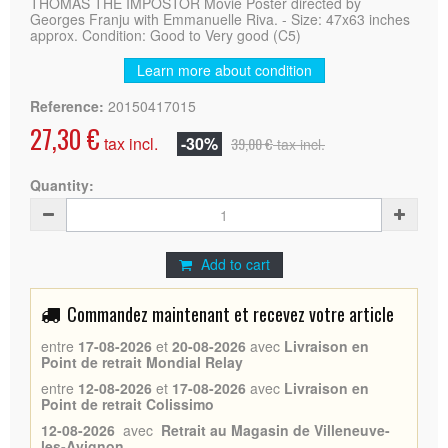
THOMAS THE IMPOSTOR Movie Poster directed by
Georges Franju with Emmanuelle Riva. - Size: 47x63 inches
approx. Condition: Good to Very good (C5)
Learn more about condition
Reference:
20150417015
27,30 €
tax incl.
-30%
39,00 €
tax incl.
Quantity:
Add to cart
Commandez maintenant et recevez votre article
entre
17-08-2026
et
20-08-2026
avec
Livraison en
Point de retrait Mondial Relay
entre
12-08-2026
et
17-08-2026
avec
Livraison en
Point de retrait Colissimo
12-08-2026
avec
Retrait au Magasin de Villeneuve-
les-Avignon