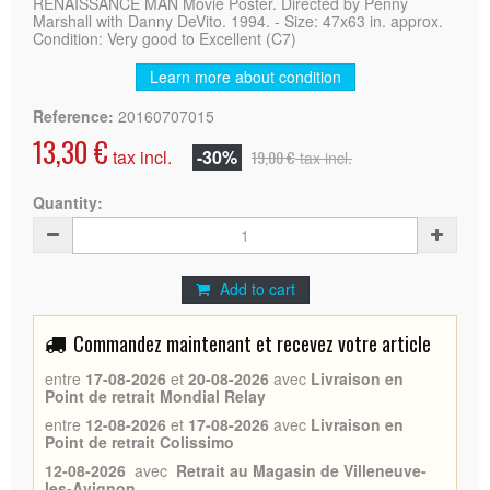
RENAISSANCE MAN Movie Poster. Directed by Penny
Marshall with Danny DeVito. 1994. - Size: 47x63 in. approx.
Condition: Very good to Excellent (C7)
Learn more about condition
Reference:
20160707015
13,30 €
tax incl.
-30%
19,00 €
tax incl.
Quantity:
Add to cart
Commandez maintenant et recevez votre article
entre
17-08-2026
et
20-08-2026
avec
Livraison en
Point de retrait Mondial Relay
entre
12-08-2026
et
17-08-2026
avec
Livraison en
Point de retrait Colissimo
12-08-2026
avec
Retrait au Magasin de Villeneuve-
les-Avignon