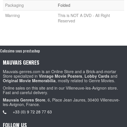
Packaging
Folded
Warning
This is NOT A DVD - All Right
Reserved
Colissimo sous prestashop
MAUVAIS GENRES
Mauvais-genres.com is an Online Store and a Brick-and-mortar
Store specialized in
Vintage Movie Posters
,
Lobby Cards
and
Original Movie Memorabilia
, mostly related to Genre Movies.
Online sales on this site and in our Villeneuve-les-Avignon store.
Fast and careful delivery.
Mauvais Genres Store
, 6, Place Jean Jaures, 30400 Villeneuve-
les-Avignon, France.
+33 (0) 9 72 28 77 63
FOLLOW US