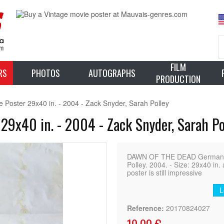
FILM
RS
PHOTOS
AUTOGRAPHS
PRODUCTION
ster 29x40 in. - 2004 - Zack Snyder, Sarah Polley
9x40 in. - 2004 - Zack Snyder, Sarah Po
DAWN OF THE DEAD German Mov
Polley. 2004. - Size: 29x40 in
poster is still impressive
L
Reference:
20170824027