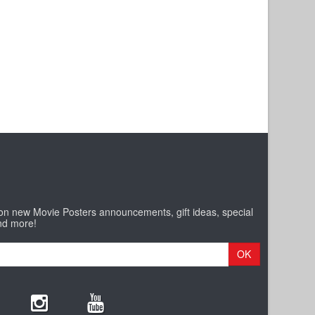
 on new Movie Posters announcements, gift ideas, special
nd more!
OK