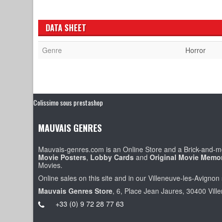
DATA SHEET
Genre
Horror
Colissimo sous prestashop
MAUVAIS GENRES
Mauvais-genres.com is an Online Store and a Brick-and-mo
Movie Posters
,
Lobby Cards
and
Original Movie Memor
Movies.
Online sales on this site and in our Villeneuve-les-Avignon 
Mauvais Genres Store
, 6, Place Jean Jaures, 30400 Vill
+33 (0) 9 72 28 77 63