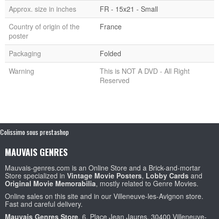
Approx. size in inches
FR - 15x21 - Small
Country of origin of the
France
poster
Packaging
Folded
Warning
This is NOT A DVD - All Right
Reserved
Colissimo sous prestashop
MAUVAIS GENRES
Mauvais-genres.com is an Online Store and a Brick-and-mortar
Store specialized in
Vintage Movie Posters
,
Lobby Cards
and
Original Movie Memorabilia
, mostly related to Genre Movies.
Online sales on this site and in our Villeneuve-les-Avignon store.
Fast and careful delivery.
Mauvais Genres Store
, 6, Place Jean Jaures, 30400 Villeneuve-