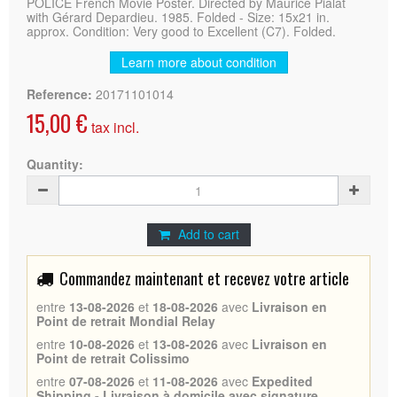
POLICE French Movie Poster. Directed by Maurice Pialat
with Gérard Depardieu. 1985. Folded - Size: 15x21 in.
approx. Condition: Very good to Excellent (C7). Folded.
Learn more about condition
Reference:
20171101014
15,00 €
tax incl.
Quantity:
Add to cart
Commandez maintenant et recevez votre article
entre
13-08-2026
et
18-08-2026
avec
Livraison en
Point de retrait Mondial Relay
entre
10-08-2026
et
13-08-2026
avec
Livraison en
Point de retrait Colissimo
entre
07-08-2026
et
11-08-2026
avec
Expedited
Shipping - Livraison à domicile avec signature