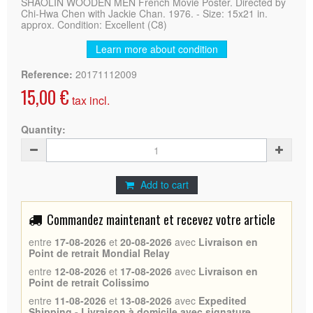
SHAOLIN WOODEN MEN French Movie Poster. Directed by
Chi-Hwa Chen with Jackie Chan. 1976. - Size: 15x21 in.
approx. Condition: Excellent (C8)
Learn more about condition
Reference:
20171112009
15,00 €
tax incl.
Quantity:
Add to cart
Commandez maintenant et recevez votre article
entre
17-08-2026
et
20-08-2026
avec
Livraison en
Point de retrait Mondial Relay
entre
12-08-2026
et
17-08-2026
avec
Livraison en
Point de retrait Colissimo
entre
11-08-2026
et
13-08-2026
avec
Expedited
Shipping - Livraison à domicile avec signature