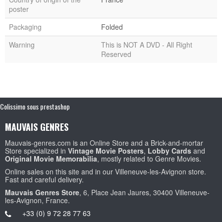
poster
Packaging
Folded
Warning
This is NOT A DVD - All Right
Reserved
Colissimo sous prestashop
MAUVAIS GENRES
Mauvais-genres.com is an Online Store and a Brick-and-mortar
Store specialized in
Vintage Movie Posters
,
Lobby Cards
and
Original Movie Memorabilia
, mostly related to Genre Movies.
Online sales on this site and in our Villeneuve-les-Avignon store.
Fast and careful delivery.
Mauvais Genres Store
, 6, Place Jean Jaures, 30400 Villeneuve-
les-Avignon, France.
+33 (0) 9 72 28 77 63