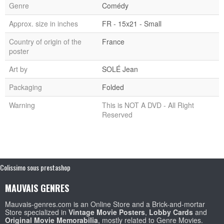
Genre
Comédy
Approx. size in inches
FR - 15x21 - Small
Country of origin of the
France
poster
Art by
SOLÉ Jean
Packaging
Folded
Warning
This is NOT A DVD - All Right
Reserved
Colissimo sous prestashop
MAUVAIS GENRES
Mauvais-genres.com is an Online Store and a Brick-and-mortar
Store specialized in
Vintage Movie Posters
,
Lobby Cards
and
Original Movie Memorabilia
, mostly related to Genre Movies.