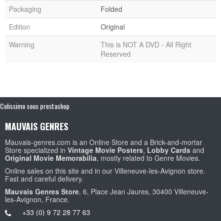
Packaging
Folded
Edition
Original
Warning
This is NOT A DVD - All Right
Reserved
Colissimo sous prestashop
MAUVAIS GENRES
Mauvais-genres.com is an Online Store and a Brick-and-mortar
Store specialized in
Vintage Movie Posters
,
Lobby Cards
and
Original Movie Memorabilia
, mostly related to Genre Movies.
Online sales on this site and in our Villeneuve-les-Avignon store.
Fast and careful delivery.
Mauvais Genres Store
, 6, Place Jean Jaures, 30400 Villeneuve-
les-Avignon, France.
+33 (0) 9 72 28 77 63