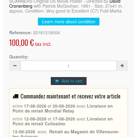
SCANNERS Original US Movie Poster - Directed by
David
Cronenberg
with Patrick McGoohan. 1981 - Size: 27x41 in.
approx. Condition: Very good to Excellent (C7) Fold Marks
Learn more about condition
Reference:
20181218004
100,00 €
tax incl.
Quantity:
Add to cart
Commandez maintenant et recevez votre article
entre
17-08-2026
et
20-08-2026
avec
Livraison en
Point de retrait Mondial Relay
entre
12-08-2026
et
17-08-2026
avec
Livraison en
Point de retrait Colissimo
12-08-2026
avec
Retrait au Magasin de Villeneuve-
les-Avignon