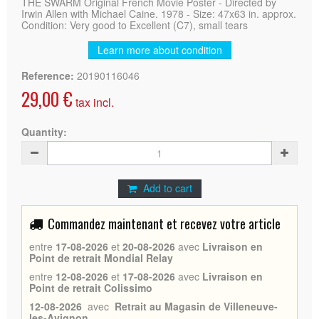
THE SWARM Original French Movie Poster - Directed by
Irwin Allen with Michael Caine. 1978 - Size: 47x63 in. approx.
Condition: Very good to Excellent (C7), small tears
Learn more about condition
Reference:
20190116046
29,00 €
tax incl.
Quantity:
Add to cart
Commandez maintenant et recevez votre article
entre
17-08-2026
et
20-08-2026
avec
Livraison en
Point de retrait Mondial Relay
entre
12-08-2026
et
17-08-2026
avec
Livraison en
Point de retrait Colissimo
12-08-2026
avec
Retrait au Magasin de Villeneuve-
les-Avignon