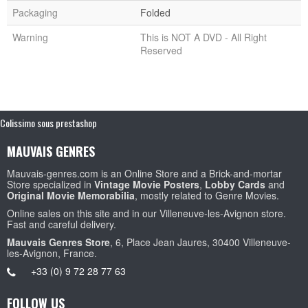
Packaging
Folded
Warning
This is NOT A DVD - All Right
Reserved
Colissimo sous prestashop
MAUVAIS GENRES
Mauvais-genres.com is an Online Store and a Brick-and-mortar
Store specialized in
Vintage Movie Posters
,
Lobby Cards
and
Original Movie Memorabilia
, mostly related to Genre Movies.
Online sales on this site and in our Villeneuve-les-Avignon store.
Fast and careful delivery.
Mauvais Genres Store
, 6, Place Jean Jaures, 30400 Villeneuve-
les-Avignon, France.
+33 (0) 9 72 28 77 63
FOLLOW US