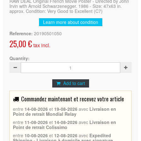
RAW DEAL Original French Movie Poster - Directed by John
Irvin with Arnold Schwarzenegger. 1986 - Size: 47x63 in.
approx. Condition: Very Good to Excellent (C7)
Learn more about condition
Reference:
20190501050
25,00 €
tax incl.
Quantity:
Add to cart
Commandez maintenant et recevez votre article
entre
14-08-2026
et
19-08-2026
avec
Livraison en
Point de retrait Mondial Relay
entre
11-08-2026
et
14-08-2026
avec
Livraison en
Point de retrait Colissimo
entre
10-08-2026
et
12-08-2026
avec
Expedited
Shipping - Livraison à domicile avec signature