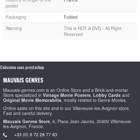
poster
Packaging
Folded
Warning
This is NOT A DVD - All Right
Reserved
Colissimo sous prestashop
MAUVAIS GENRES
Mauvais-genres.com is an Online Store and a Brick-and-mortar
Store specialized in
Vintage Movie Posters
,
Lobby Cards
and
Original Movie Memorabilia
, mostly related to Genre Movies.
Online sales on this site and in our Villeneuve-les-Avignon store.
Fast and careful delivery.
Mauvais Genres Store
, 6, Place Jean Jaures, 30400 Villeneuve-
les-Avignon, France.
+33 (0) 9 72 28 77 63