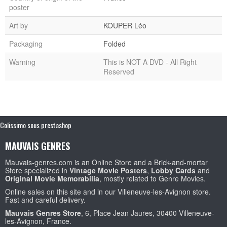
poster
Art by
KOUPER Léo
Packaging
Folded
Warning
This is NOT A DVD - All Right
Reserved
Colissimo sous prestashop
MAUVAIS GENRES
Mauvais-genres.com is an Online Store and a Brick-and-mortar
Store specialized in
Vintage Movie Posters
,
Lobby Cards
and
Original Movie Memorabilia
, mostly related to Genre Movies.
Online sales on this site and in our Villeneuve-les-Avignon store.
Fast and careful delivery.
Mauvais Genres Store
, 6, Place Jean Jaures, 30400 Villeneuve-
les-Avignon, France.