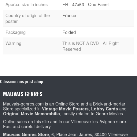
Approx. size in inches
FR - 47x63 - One Panel
Country of origin of the
France
poster
Packaging
Folded
Warning
This is NOT A DVD - All Right
Reserved
Colissimo sous prestashop
MAUVAIS GENRES
Mauvais-genres.com is an Online Store and a Brick-and-mortar
Store specialized in
Vintage Movie Posters
,
Lobby Cards
and
Original Movie Memorabilia
, mostly related to Genre Movies.
Online sales on this site and in our Villeneuve-les-Avignon store.
Fast and careful delivery.
Mauvais Genres Store
, 6, Place Jean Jaures, 30400 Villeneuve-