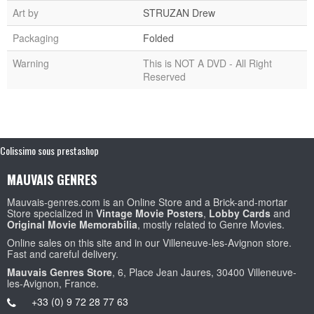
Art by
STRUZAN Drew
Packaging
Folded
Warning
This is NOT A DVD - All Right
Reserved
Colissimo sous prestashop
MAUVAIS GENRES
Mauvais-genres.com is an Online Store and a Brick-and-mortar
Store specialized in
Vintage Movie Posters
,
Lobby Cards
and
Original Movie Memorabilia
, mostly related to Genre Movies.
Online sales on this site and in our Villeneuve-les-Avignon store.
Fast and careful delivery.
Mauvais Genres Store
, 6, Place Jean Jaures, 30400 Villeneuve-
les-Avignon, France.
+33 (0) 9 72 28 77 63