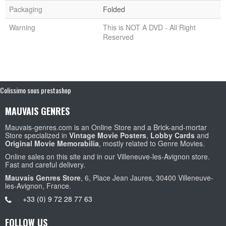
Packaging
Folded
Warning
This is NOT A DVD - All Right
Reserved
Colissimo sous prestashop
MAUVAIS GENRES
Mauvais-genres.com is an Online Store and a Brick-and-mortar
Store specialized in
Vintage Movie Posters
,
Lobby Cards
and
Original Movie Memorabilia
, mostly related to Genre Movies.
Online sales on this site and in our Villeneuve-les-Avignon store.
Fast and careful delivery.
Mauvais Genres Store
, 6, Place Jean Jaures, 30400 Villeneuve-
les-Avignon, France.
+33 (0) 9 72 28 77 63
FOLLOW US