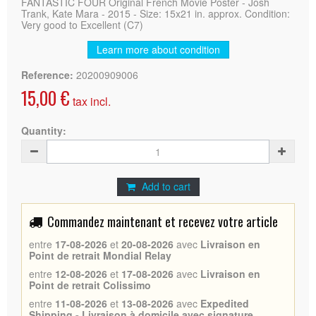
FANTASTIC FOUR Original French Movie Poster - Josh
Trank, Kate Mara - 2015 - Size: 15x21 in. approx. Condition:
Very good to Excellent (C7)
Learn more about condition
Reference:
20200909006
15,00 €
tax incl.
Quantity:
Add to cart
Commandez maintenant et recevez votre article
entre
17-08-2026
et
20-08-2026
avec
Livraison en
Point de retrait Mondial Relay
entre
12-08-2026
et
17-08-2026
avec
Livraison en
Point de retrait Colissimo
entre
11-08-2026
et
13-08-2026
avec
Expedited
Shipping - Livraison à domicile avec signature