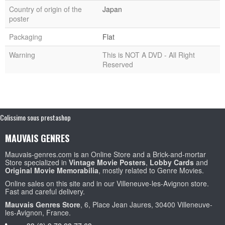
Country of origin of the
Japan
poster
Packaging
Flat
Warning
This is NOT A DVD - All Right
Reserved
Colissimo sous prestashop
MAUVAIS GENRES
Mauvais-genres.com is an Online Store and a Brick-and-mortar
Store specialized in
Vintage Movie Posters
,
Lobby Cards
and
Original Movie Memorabilia
, mostly related to Genre Movies.
Online sales on this site and in our Villeneuve-les-Avignon store.
Fast and careful delivery.
Mauvais Genres Store
, 6, Place Jean Jaures, 30400 Villeneuve-
les-Avignon, France.