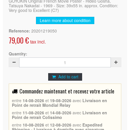
GOYOKIN Original French Movie Poster - Hideo Gosha,
Tatsuya Nakadai - 1969 - Size: 39x55 in. approx. Condition:
Very good to Excellent (C7)
Learn more about condition
Reference:
20201219050
79,00 €
tax incl.
Quantity:
Add to cart
Commandez maintenant et recevez votre article
entre
14-08-2026
et
19-08-2026
avec
Livraison en
Point de retrait Mondial Relay
entre
11-08-2026
et
14-08-2026
avec
Livraison en
Point de retrait Colissimo
entre
10-08-2026
et
12-08-2026
avec
Expedited
Shipping - Livraison à domicile avec signature