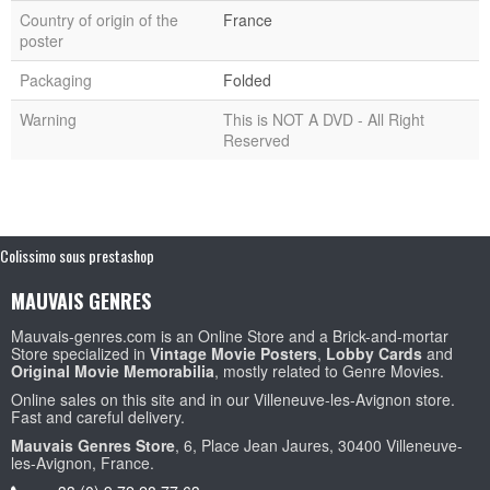
Country of origin of the
France
poster
Packaging
Folded
Warning
This is NOT A DVD - All Right
Reserved
Colissimo sous prestashop
MAUVAIS GENRES
Mauvais-genres.com is an Online Store and a Brick-and-mortar
Store specialized in
Vintage Movie Posters
,
Lobby Cards
and
Original Movie Memorabilia
, mostly related to Genre Movies.
Online sales on this site and in our Villeneuve-les-Avignon store.
Fast and careful delivery.
Mauvais Genres Store
, 6, Place Jean Jaures, 30400 Villeneuve-
les-Avignon, France.