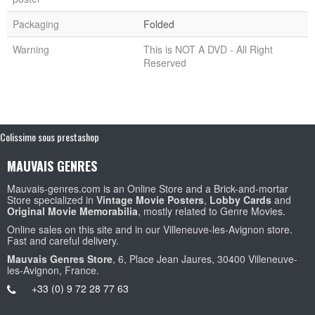
Packaging
Folded
Warning
This is NOT A DVD - All Right
Reserved
Colissimo sous prestashop
MAUVAIS GENRES
Mauvais-genres.com is an Online Store and a Brick-and-mortar
Store specialized in
Vintage Movie Posters
,
Lobby Cards
and
Original Movie Memorabilia
, mostly related to Genre Movies.
Online sales on this site and in our Villeneuve-les-Avignon store.
Fast and careful delivery.
Mauvais Genres Store
, 6, Place Jean Jaures, 30400 Villeneuve-
les-Avignon, France.
+33 (0) 9 72 28 77 63