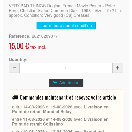
VERY BAD THINGS Original French Movie Poster - Peter
Berg, Christian Slater, Cameron Diaz - 1998 - Size: 15x21 in.
approx. Condition: Very good (C6) Creases
Learn more about condition
Reference:
20210209077
15,00 €
tax incl.
Quantity:
Add to cart
Commandez maintenant et recevez votre article
entre
14-08-2026
et
19-08-2026
avec
Livraison en
Point de retrait Mondial Relay
entre
11-08-2026
et
14-08-2026
avec
Livraison en
Point de retrait Colissimo
entre
10-08-2026
et
12-08-2026
avec
Expedited