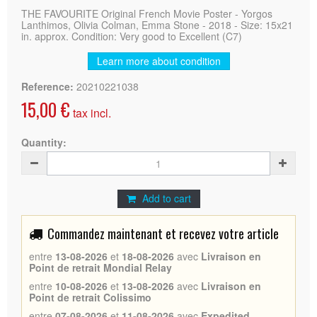
THE FAVOURITE Original French Movie Poster - Yorgos
Lanthimos, Olivia Colman, Emma Stone - 2018 - Size: 15x21
in. approx. Condition: Very good to Excellent (C7)
Learn more about condition
Reference:
20210221038
15,00 €
tax incl.
Quantity:
Add to cart
Commandez maintenant et recevez votre article
entre
13-08-2026
et
18-08-2026
avec
Livraison en
Point de retrait Mondial Relay
entre
10-08-2026
et
13-08-2026
avec
Livraison en
Point de retrait Colissimo
entre
07-08-2026
et
11-08-2026
avec
Expedited