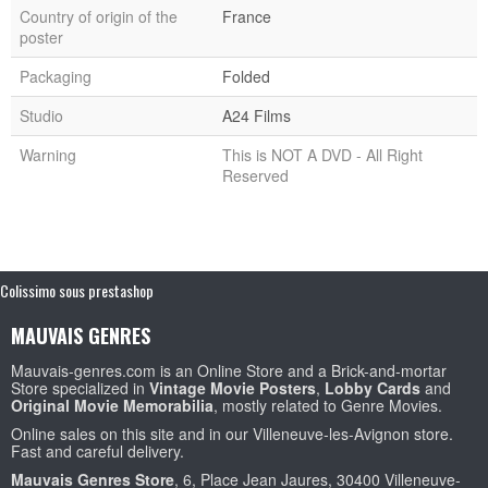
Country of origin of the
France
poster
Packaging
Folded
Studio
A24 Films
Warning
This is NOT A DVD - All Right
Reserved
Colissimo sous prestashop
MAUVAIS GENRES
Mauvais-genres.com is an Online Store and a Brick-and-mortar
Store specialized in
Vintage Movie Posters
,
Lobby Cards
and
Original Movie Memorabilia
, mostly related to Genre Movies.
Online sales on this site and in our Villeneuve-les-Avignon store.
Fast and careful delivery.
Mauvais Genres Store
, 6, Place Jean Jaures, 30400 Villeneuve-