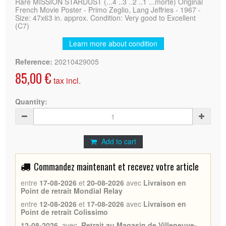
Rare MISSION STARDUST (...4 ..3 ..2 ..1 ...morte) Original
French Movie Poster - Primo Zeglio, Lang Jeffries - 1967 -
Size: 47x63 in. approx. Condition: Very good to Excellent
(C7)
Learn more about condition
Reference:
20210429005
85,00 €
tax incl.
Quantity:
Add to cart
Commandez maintenant et recevez votre article
entre
17-08-2026
et
20-08-2026
avec
Livraison en
Point de retrait Mondial Relay
entre
12-08-2026
et
17-08-2026
avec
Livraison en
Point de retrait Colissimo
12-08-2026
avec
Retrait au Magasin de Villeneuve-