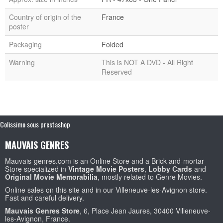
Country of origin of the
France
poster
Packaging
Folded
Warning
This is NOT A DVD - All Right
Reserved
Colissimo sous prestashop
MAUVAIS GENRES
Mauvais-genres.com is an Online Store and a Brick-and-mortar
Store specialized in
Vintage Movie Posters
,
Lobby Cards
and
Original Movie Memorabilia
, mostly related to Genre Movies.
Online sales on this site and in our Villeneuve-les-Avignon store.
Fast and careful delivery.
Mauvais Genres Store
, 6, Place Jean Jaures, 30400 Villeneuve-
les-Avignon, France.