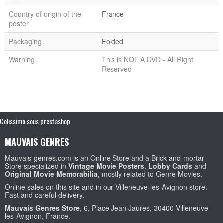
Country of origin of the
France
poster
Packaging
Folded
Warning
This is NOT A DVD - All Right
Reserved
Colissimo sous prestashop
MAUVAIS GENRES
Mauvais-genres.com is an Online Store and a Brick-and-mortar
Store specialized in
Vintage Movie Posters
,
Lobby Cards
and
Original Movie Memorabilia
, mostly related to Genre Movies.
Online sales on this site and in our Villeneuve-les-Avignon store.
Fast and careful delivery.
Mauvais Genres Store
, 6, Place Jean Jaures, 30400 Villeneuve-
les-Avignon, France.