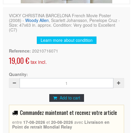
VICKY CHRISTINA BARCELONA French Movie Poster
(2008) -
Woody Allen
, Scarlett Johansson, Penelope Cruz -
Size: 47x63 in. approx. Condition: Very good to Excellent
(C7)
Learn more about condition
Reference:
20210716071
19,00 €
tax incl.
Quantity:
Add to cart
Commandez maintenant et recevez votre article
entre
17-08-2026
et
20-08-2026
avec
Livraison en
Point de retrait Mondial Relay