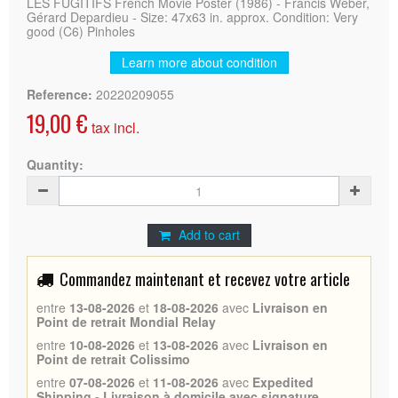
LES FUGITIFS French Movie Poster (1986) - Francis Weber,
Gérard Depardieu - Size: 47x63 in. approx. Condition: Very
good (C6) Pinholes
Learn more about condition
Reference:
20220209055
19,00 €
tax incl.
Quantity:
Add to cart
Commandez maintenant et recevez votre article
entre
13-08-2026
et
18-08-2026
avec
Livraison en
Point de retrait Mondial Relay
entre
10-08-2026
et
13-08-2026
avec
Livraison en
Point de retrait Colissimo
entre
07-08-2026
et
11-08-2026
avec
Expedited
Shipping - Livraison à domicile avec signature