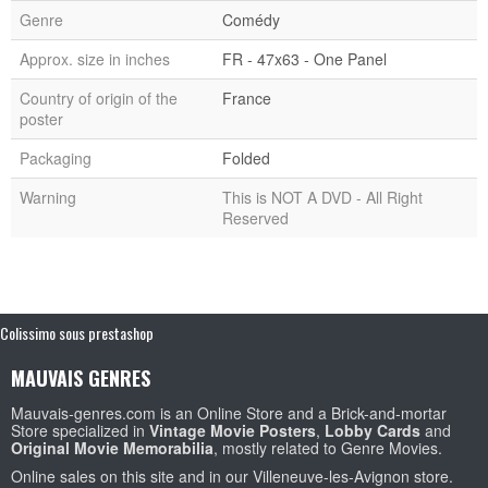
Genre
Comédy
Approx. size in inches
FR - 47x63 - One Panel
Country of origin of the
France
poster
Packaging
Folded
Warning
This is NOT A DVD - All Right
Reserved
Colissimo sous prestashop
MAUVAIS GENRES
Mauvais-genres.com is an Online Store and a Brick-and-mortar
Store specialized in
Vintage Movie Posters
,
Lobby Cards
and
Original Movie Memorabilia
, mostly related to Genre Movies.
Online sales on this site and in our Villeneuve-les-Avignon store.