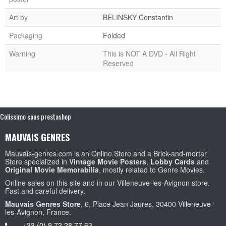
Art by
BELINSKY Constantin
Packaging
Folded
Warning
This is NOT A DVD - All Right
Reserved
Colissimo sous prestashop
MAUVAIS GENRES
Mauvais-genres.com is an Online Store and a Brick-and-mortar
Store specialized in
Vintage Movie Posters
,
Lobby Cards
and
Original Movie Memorabilia
, mostly related to Genre Movies.
Online sales on this site and in our Villeneuve-les-Avignon store.
Fast and careful delivery.
Mauvais Genres Store
, 6, Place Jean Jaures, 30400 Villeneuve-
les-Avignon, France.
+33 (0) 9 72 28 77 63