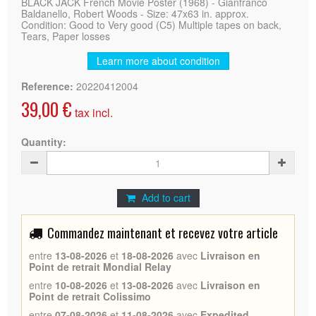
BLACK JACK French Movie Poster (1968) - Gianfranco
Baldanello, Robert Woods - Size: 47x63 in. approx.
Condition: Good to Very good (C5) Multiple tapes on back,
Tears, Paper losses
Learn more about condition
Reference:
20220412004
39,00 €
tax incl.
Quantity:
Add to cart
Commandez maintenant et recevez votre article
entre
13-08-2026
et
18-08-2026
avec
Livraison en
Point de retrait Mondial Relay
entre
10-08-2026
et
13-08-2026
avec
Livraison en
Point de retrait Colissimo
entre
07-08-2026
et
11-08-2026
avec
Expedited