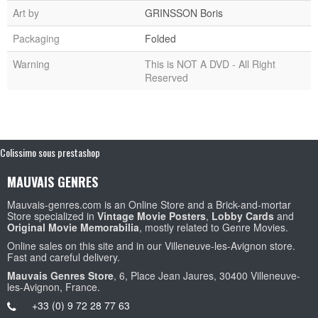
Art by
GRINSSON Boris
Packaging
Folded
Warning
This is NOT A DVD - All Right
Reserved
Colissimo sous prestashop
MAUVAIS GENRES
Mauvais-genres.com is an Online Store and a Brick-and-mortar
Store specialized in
Vintage Movie Posters
,
Lobby Cards
and
Original Movie Memorabilia
, mostly related to Genre Movies.
Online sales on this site and in our Villeneuve-les-Avignon store.
Fast and careful delivery.
Mauvais Genres Store
, 6, Place Jean Jaures, 30400 Villeneuve-
les-Avignon, France.
+33 (0) 9 72 28 77 63