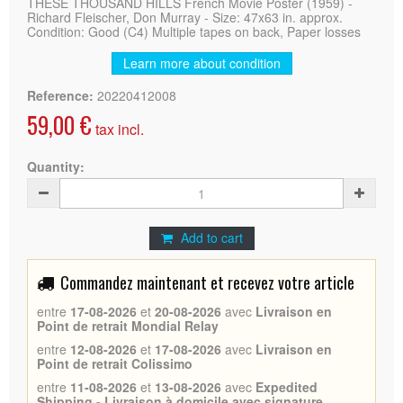
THESE THOUSAND HILLS French Movie Poster (1959) -
Richard Fleischer, Don Murray - Size: 47x63 in. approx.
Condition: Good (C4) Multiple tapes on back, Paper losses
Learn more about condition
Reference:
20220412008
59,00 €
tax incl.
Quantity:
Add to cart
Commandez maintenant et recevez votre article
entre
17-08-2026
et
20-08-2026
avec
Livraison en
Point de retrait Mondial Relay
entre
12-08-2026
et
17-08-2026
avec
Livraison en
Point de retrait Colissimo
entre
11-08-2026
et
13-08-2026
avec
Expedited
Shipping - Livraison à domicile avec signature