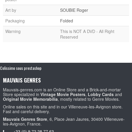
Art by
SOUBIE Roger
Packaging
Folded
Warning
This is NOT A DVD - All Right
Reserved
Colissimo sous prestashop
MAUVAIS GENRES
Mauvais-genres.com is an Online Store and a Brick-and-mortar
Store specialized in
Vintage Movie Posters
,
Lobby Cards
and
Original Movie Memorabilia
, mostly related to Genre Movies.
Online sales on this site and in our Villeneuve-les-Avignon store.
Fast and careful delivery.
Mauvais Genres Store
, 6, Place Jean Jaures, 30400 Villeneuve-
les-Avignon, France.
+33 (0) 9 72 28 77 63