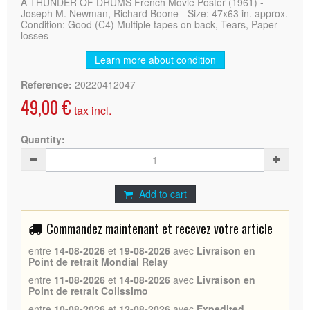
A THUNDER OF DRUMS French Movie Poster (1961) -
Joseph M. Newman, Richard Boone - Size: 47x63 in. approx.
Condition: Good (C4) Multiple tapes on back, Tears, Paper
losses
Learn more about condition
Reference:
20220412047
49,00 €
tax incl.
Quantity:
Add to cart
Commandez maintenant et recevez votre article
entre
14-08-2026
et
19-08-2026
avec
Livraison en
Point de retrait Mondial Relay
entre
11-08-2026
et
14-08-2026
avec
Livraison en
Point de retrait Colissimo
entre
10-08-2026
et
12-08-2026
avec
Expedited