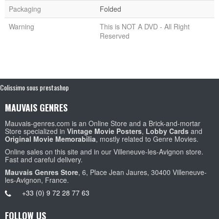
Packaging
Folded
Warning
This is NOT A DVD - All Right
Reserved
Colissimo sous prestashop
MAUVAIS GENRES
Mauvais-genres.com is an Online Store and a Brick-and-mortar
Store specialized in
Vintage Movie Posters
,
Lobby Cards
and
Original Movie Memorabilia
, mostly related to Genre Movies.
Online sales on this site and in our Villeneuve-les-Avignon store.
Fast and careful delivery.
Mauvais Genres Store
, 6, Place Jean Jaures, 30400 Villeneuve-
les-Avignon, France.
+33 (0) 9 72 28 77 63
FOLLOW US