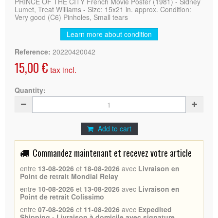
PRINCE OF THE CITY French Movie Poster (1981) - Sidney
Lumet, Treat Williams - Size: 15x21 in. approx. Condition:
Very good (C6) Pinholes, Small tears
Learn more about condition
Reference:
20220420042
15,00 €
tax incl.
Quantity:
Add to cart
Commandez maintenant et recevez votre article
entre
13-08-2026
et
18-08-2026
avec
Livraison en
Point de retrait Mondial Relay
entre
10-08-2026
et
13-08-2026
avec
Livraison en
Point de retrait Colissimo
entre
07-08-2026
et
11-08-2026
avec
Expedited
Shipping - Livraison à domicile avec signature