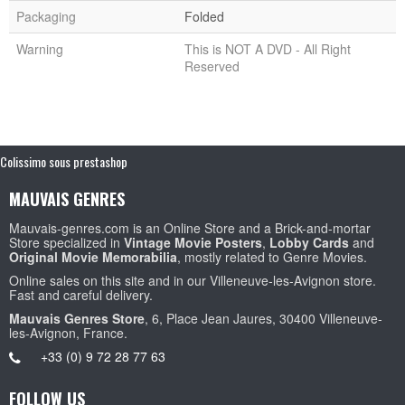
Packaging
Folded
Warning
This is NOT A DVD - All Right
Reserved
Colissimo sous prestashop
MAUVAIS GENRES
Mauvais-genres.com is an Online Store and a Brick-and-mortar
Store specialized in
Vintage Movie Posters
,
Lobby Cards
and
Original Movie Memorabilia
, mostly related to Genre Movies.
Online sales on this site and in our Villeneuve-les-Avignon store.
Fast and careful delivery.
Mauvais Genres Store
, 6, Place Jean Jaures, 30400 Villeneuve-
les-Avignon, France.
+33 (0) 9 72 28 77 63
FOLLOW US