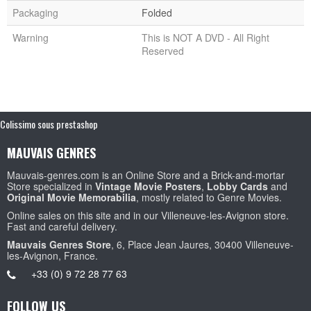
Packaging
Folded
Warning
This is NOT A DVD - All Right
Reserved
Colissimo sous prestashop
MAUVAIS GENRES
Mauvais-genres.com is an Online Store and a Brick-and-mortar
Store specialized in
Vintage Movie Posters
,
Lobby Cards
and
Original Movie Memorabilia
, mostly related to Genre Movies.
Online sales on this site and in our Villeneuve-les-Avignon store.
Fast and careful delivery.
Mauvais Genres Store
, 6, Place Jean Jaures, 30400 Villeneuve-
les-Avignon, France.
+33 (0) 9 72 28 77 63
FOLLOW US