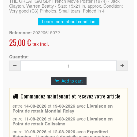
THE GREAT GATSBY French Movie Poster (1974) - Jack
Clayton, Warren Beatty - Size: 15x21 in. approx. Condition:
Very good (C6) Pinholes, Small tears, Folded in 4
Learn more about condition
Reference:
20220615072
25,00 €
tax incl.
Quantity:
Add to cart
Commandez maintenant et recevez votre article
entre
14-08-2026
et
19-08-2026
avec
Livraison en
Point de retrait Mondial Relay
entre
11-08-2026
et
14-08-2026
avec
Livraison en
Point de retrait Colissimo
entre
10-08-2026
et
12-08-2026
avec
Expedited
Shipping - Livraison à domicile avec signature