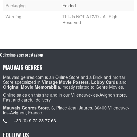
Packaging
Folded
Warning
This is NOT A DVD - All Right
Reserved
Colissimo sous prestashop
MAUVAIS GENRES
Mauvais-genres.com is an Online Store and a Brick-and-mortar
Store specialized in
Vintage Movie Posters
,
Lobby Cards
and
Original Movie Memorabilia
, mostly related to Genre Movies.
Online sales on this site and in our Villeneuve-les-Avignon store.
Fast and careful delivery.
Mauvais Genres Store
, 6, Place Jean Jaures, 30400 Villeneuve-
les-Avignon, France.
+33 (0) 9 72 28 77 63
FOLLOW US