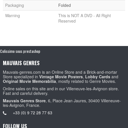
Packaging
Folded
Warning
This is NOT A DVD - All Right
Reserved
Colissimo sous prestashop
MAUVAIS GENRES
Mauvais-genres.com is an Online Store and a Brick-and-mortar
Store specialized in
Vintage Movie Posters
,
Lobby Cards
and
Original Movie Memorabilia
, mostly related to Genre Movies.
Online sales on this site and in our Villeneuve-les-Avignon store.
Fast and careful delivery.
Mauvais Genres Store
, 6, Place Jean Jaures, 30400 Villeneuve-
les-Avignon, France.
+33 (0) 9 72 28 77 63
FOLLOW US