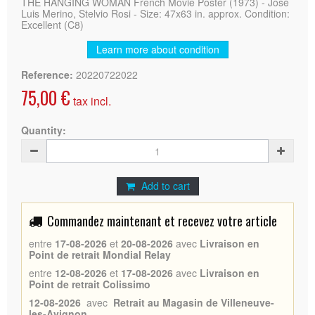
THE HANGING WOMAN French Movie Poster (1973) - José
Luis Merino, Stelvio Rosi - Size: 47x63 in. approx. Condition:
Excellent (C8)
Learn more about condition
Reference:
20220722022
75,00 €
tax incl.
Quantity:
Add to cart
Commandez maintenant et recevez votre article
entre
17-08-2026
et
20-08-2026
avec
Livraison en
Point de retrait Mondial Relay
entre
12-08-2026
et
17-08-2026
avec
Livraison en
Point de retrait Colissimo
12-08-2026
avec
Retrait au Magasin de Villeneuve-
les-Avignon