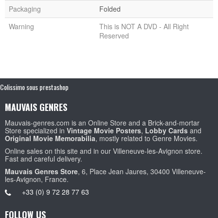
Packaging
Folded
Warning
This is NOT A DVD - All Right
Reserved
Colissimo sous prestashop
MAUVAIS GENRES
Mauvais-genres.com is an Online Store and a Brick-and-mortar
Store specialized in
Vintage Movie Posters
,
Lobby Cards
and
Original Movie Memorabilia
, mostly related to Genre Movies.
Online sales on this site and in our Villeneuve-les-Avignon store.
Fast and careful delivery.
Mauvais Genres Store
, 6, Place Jean Jaures, 30400 Villeneuve-
les-Avignon, France.
+33 (0) 9 72 28 77 63
FOLLOW US