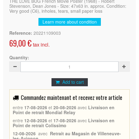
THE LOVE BUG French Movie Poster (1968) - Robert
Stevenson, Dean Jones - Size: 47x63 in. approx. Condition:
Very good (C6), inholes, tears, small paper loss
Learn more about condition
Reference:
20221109003
69,00 €
tax incl.
Quantity:
Add to cart
Commandez maintenant et recevez votre article
entre
17-08-2026
et
20-08-2026
avec
Livraison en
Point de retrait Mondial Relay
entre
12-08-2026
et
17-08-2026
avec
Livraison en
Point de retrait Colissimo
12-08-2026
avec
Retrait au Magasin de Villeneuve-
les-Avignon