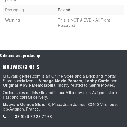
Packaging
Folded
Warning
This is NOT A DVD - All Right
Reserved
Colissimo sous prestashop
MAUVAIS GENRES
Mauvais-genres.com is an Online Store and a Brick-and-mortar
Store specialized in
Vintage Movie Posters
,
Lobby Cards
and
Original Movie Memorabilia
, mostly related to Genre Movies.
Online sales on this site and in our Villeneuve-les-Avignon store.
Fast and careful delivery.
Mauvais Genres Store
, 6, Place Jean Jaures, 30400 Villeneuve-
les-Avignon, France.
+33 (0) 9 72 28 77 63