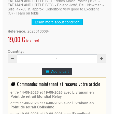
FAT MAN AND LITTLE BOY French Movie Poster (1989 -
FAT MAN AND LITTLE BOY) - Roland Joffé, Paul Newman -
Size: 47x63 in. approx. Condition: Very good to Excellent
(C7) Tears on folds
Learn more about condition
Reference:
20230130084
19,00 €
tax incl.
Quantity:
Add to cart
Commandez maintenant et recevez votre article
entre
14-08-2026
et
19-08-2026
avec
Livraison en
Point de retrait Mondial Relay
entre
11-08-2026
et
14-08-2026
avec
Livraison en
Point de retrait Colissimo
entre
10-08-2026
et
12-08-2026
avec
Expedited