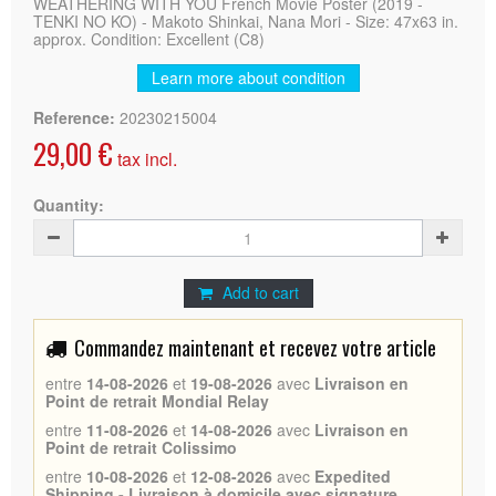
WEATHERING WITH YOU French Movie Poster (2019 -
TENKI NO KO) - Makoto Shinkai, Nana Mori - Size: 47x63 in.
approx. Condition: Excellent (C8)
Learn more about condition
Reference:
20230215004
29,00 €
tax incl.
Quantity:
Add to cart
Commandez maintenant et recevez votre article
entre
14-08-2026
et
19-08-2026
avec
Livraison en
Point de retrait Mondial Relay
entre
11-08-2026
et
14-08-2026
avec
Livraison en
Point de retrait Colissimo
entre
10-08-2026
et
12-08-2026
avec
Expedited
Shipping - Livraison à domicile avec signature