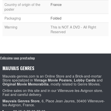
Country of origin of the
France
poster
Packaging
Folded
Warning
This is NOT A DVD - All Right
Reserved
Colissimo sous prestashop
MAUVAIS GENRES
Mauvais-genres.com is an Online Store and a Brick-and-mortar
Store specialized in
Vintage Movie Posters
,
Lobby Cards
and
Original Movie Memorabilia
, mostly related to Genre Movies.
Online sales on this site and in our Villeneuve-les-Avignon store.
Fast and careful delivery.
Mauvais Genres Store
, 6, Place Jean Jaures, 30400 Villeneuve-
les-Avignon, France.