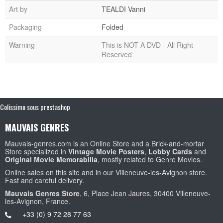
Art by
TEALDI Vanni
Packaging
Folded
Warning
This is NOT A DVD - All Right
Reserved
Colissimo sous prestashop
MAUVAIS GENRES
Mauvais-genres.com is an Online Store and a Brick-and-mortar
Store specialized in
Vintage Movie Posters
,
Lobby Cards
and
Original Movie Memorabilia
, mostly related to Genre Movies.
Online sales on this site and in our Villeneuve-les-Avignon store.
Fast and careful delivery.
Mauvais Genres Store
, 6, Place Jean Jaures, 30400 Villeneuve-
les-Avignon, France.
+33 (0) 9 72 28 77 63